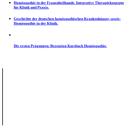
Homöopathie in der Frauenheilkunde. Integrative Therapiekonzepte
für Klinik und Praxis.
Geschichte der deutschen homöopathischen Krankenhäuser, sowie:
Homöopathie in der Klinik.
Die ersten Prägungen: Rezension Kursbuch Homöopathie.