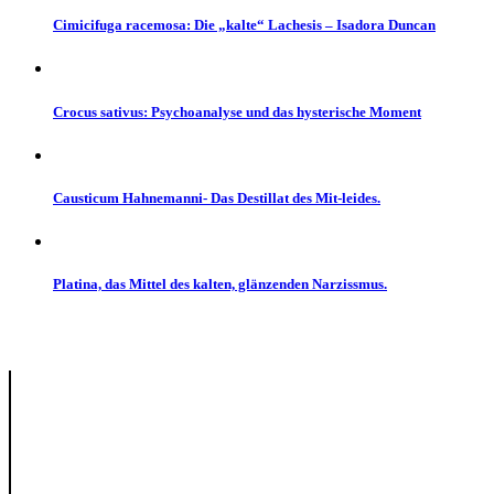
Cimicifuga racemosa: Die „kalte“ Lachesis – Isadora Duncan
Crocus sativus: Psychoanalyse und das hysterische Moment
Causticum Hahnemanni- Das Destillat des Mit-leides.
Platina, das Mittel des kalten, glänzenden Narzissmus.