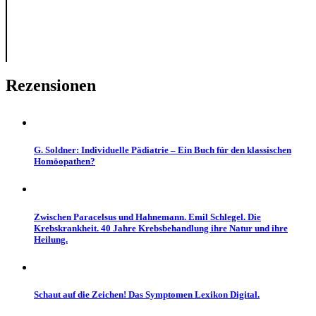
Rezensionen
G. Soldner: Individuelle Pädiatrie – Ein Buch für den klassischen
Homöopathen?
Zwischen Paracelsus und Hahnemann. Emil Schlegel. Die
Krebskrankheit. 40 Jahre Krebsbehandlung ihre Natur und ihre
Heilung.
Schaut auf die Zeichen! Das Symptomen Lexikon Digital.