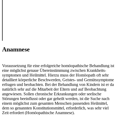
Anamnese
Voraussetzung für eine erfolgreiche homöo­pathische Behandlung ist
eine möglichst ge­naue Übereinstimmung zwi­schen Krank­heits­
symptomen und Heil­mittel. Hierzu muss der Homöopath oft sehr
detailliert körperliche Be­schwerden, Geistes- und Gemüts­sympto­me
erfragen und beobachten. Bei der Behandlung von Kindern ist er da
natür­lich sehr auf die Mitarbeit der El­tern und auf Beobachtung
ange­wiesen. Sollen chronische Erkrankungen oder seelische
Störungen be­einflusst oder gar geheilt werden, ist die Suche nach
einem mög­lichst zum gesamten Men­schen passenden Heilmittel,
dem so ge­nannten Konstitutionsmit­tel, er­for­derlich, was sehr viel
Zeit erfordert (Homöopathische Anamnese).