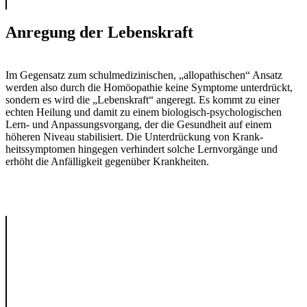
Anregung der Lebenskraft
Im Gegensatz zum schulmedizini­schen, „allopathischen“ Ansatz
werden also durch die Homöopathie keine Symp­tome unterdrückt,
sondern es wird die „Lebenskraft“ angeregt. Es kommt zu einer
echten Heilung und damit zu einem biologisch-psychologischen
Lern- und Anpassungsvor­gang, der die Gesundheit auf einem
höheren Ni­veau stabilisiert. Die Unterdrückung von Krank­
heitssymptomen hingegen verhin­dert solche Lernvorgänge und
erhöht die Anfäl­ligkeit ge­genüber Krank­heiten.