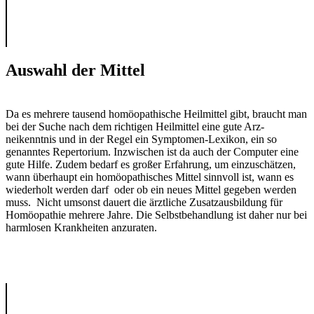
Auswahl der Mittel
Da es mehrere tausend homöopathi­sche Heilmittel gibt, braucht man
bei der Suche nach dem richtigen Heilmittel eine gute Arz­
neikenntnis und in der Regel ein Symptomen-Lexikon, ein so
genanntes Repertorium. Inzwi­schen ist da auch der Computer eine
gute Hilfe. Zudem bedarf es großer Erfahrung, um einzuschät­zen,
wann überhaupt ein homöo­pathisches Mittel sinnvoll ist, wann es
wieder­holt werden darf oder ob ein neues Mittel gegeben werden
muss. Nicht umsonst dauert die ärztliche Zu­satz­ausbildung für
Homöopa­thie mehrere Jahre. Die Selbstbehandlung ist da­her nur bei
harmlosen Krankheiten anzuraten.