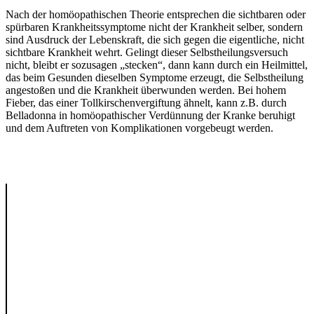
Nach der homöopathischen Theorie ent­spre­chen die sichtbaren oder
spürbaren Krank­heitssymptome nicht der Krankheit selber, sondern
sind Ausdruck der Lebenskraft, die sich gegen die eigentli­che, nicht
sichtbare Krankheit wehrt. Gelingt dieser Selbsthei­lungsversuch
nicht, bleibt er sozusagen „stecken“, dann kann durch ein Heilmittel,
das beim Gesunden dieselben Symptome erzeugt, die Selbstheilung
angestoßen und die Krank­heit überwunden werden. Bei hohem
Fieber, das einer Tollkirschenvergiftung ähnelt, kann z.B. durch
Belladonna in homöopathischer Verdünnung der Kranke beruhigt
und dem Auf­treten von Komplikationen vorgebeugt werden.