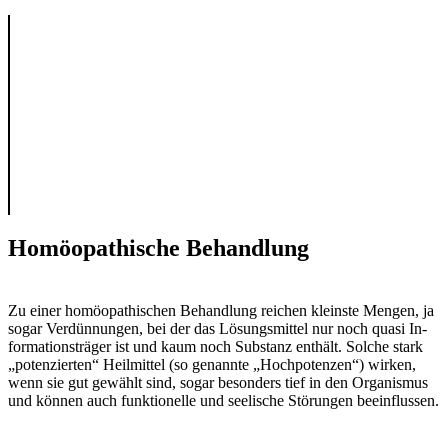
Homöopathische Behandlung
Zu einer homöopathischen Behandlung rei­chen kleinste Mengen, ja
sogar Ver­dünnun­gen, bei der das Lösungsmittel nur noch quasi In­
formationsträger ist und kaum noch Sub­stanz enthäl­t. Solche stark
„potenzierten“ Heilmit­tel (so genannte „Hochpotenzen“) wir­ken,
wenn sie gut gewählt sind, sogar beson­ders tief in den Organismus
und können auch funktionelle und seelische Stö­run­gen beein­flussen.