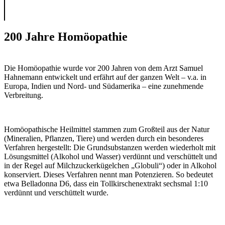
200 Jahre Homöopathie
Die Homöopathie wurde vor 200 Jahren von dem Arzt Samuel
Hahnemann ent­wickelt und erfährt auf der ganzen Welt – v.a. in
Europa, Indien und Nord- und Südamerika – eine zu­nehmende
Verbrei­tung.
Homöo­pathische Heilmittel stam­men zum Großteil aus der Na­tur
(Mineralien, Pflanzen, Tiere) und wer­den durch ein besonderes
Verfahren herge­stellt: Die Grundsubstanzen werden wie­derholt mit
Lösungsmittel (Alkohol und Wasser) ver­dünnt und verschüttelt und
in der Regel auf Milch­zuckerkügelchen „Globuli“) oder in Alkohol
konserviert. Die­ses Verfahren nennt man Poten­zieren. So be­deutet
et­wa Belladonna D6, dass ein Toll­kirschen­ex­trakt sechsmal 1:10
verdünnt und ver­schüttelt wurde.