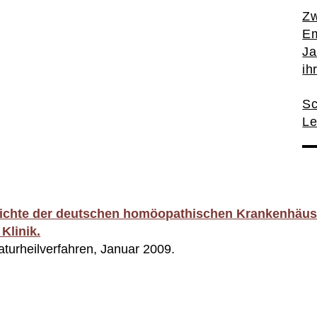
Zw
Em
Ja
ih
Sc
Le
chte der deutschen homöopathischen Krankenhäus
Klinik.
Naturheilverfahren, Januar 2009.