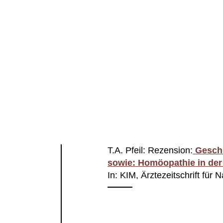
T.A. Pfeil: Rezension:
Geschi
sowie: Homöopathie in der 
In: KIM, Ärztezeitschrift für 